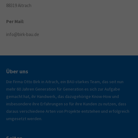
88319 Aitrach
Per Mail:
info@birk-bau.de
Über uns
Die Firma Otto Birk in Aitrach, ein BAU-starkes Team, das seit nun
mehr 60 Jahren Generation für Generation es sich zur Aufgabe
gemacht hat, ihr Handwerk, das dazugehörige Know-How und
insbesondere ihre Erfahrungen so für ihre Kunden zu nutzen, dass
daraus verschiedene Arten von Projekte entstehen und erfolgreich
umgesetzt werden.