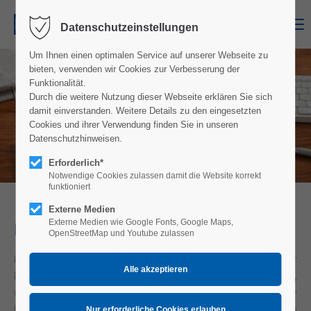
Menu
Datenschutzeinstellungen
Um Ihnen einen optimalen Service auf unserer Webseite zu
bieten, verwenden wir Cookies zur Verbesserung der
Funktionalität.
Durch die weitere Nutzung dieser Webseite erklären Sie sich
KARRIERE
damit einverstanden. Weitere Details zu den eingesetzten
Cookies und ihrer Verwendung finden Sie in unseren
Datenschutzhinweisen.
Erforderlich*
Notwendige Cookies zulassen damit die Website korrekt
funktioniert
Externe Medien
Liebe zum Beruf
Externe Medien wie Google Fonts, Google Maps,
OpenStreetMap und Youtube zulassen
Uns ist völlig, egal welches Geschlecht, welche ethnische oder
kulturelle Herkunft, welche Religion oder Weltanschauung,
welcher Alter, welches Aussehen, welche sexuelle Identität ihr
besitzt oder ob ihr eine Behinderung habt. Die Liebe zu unserem